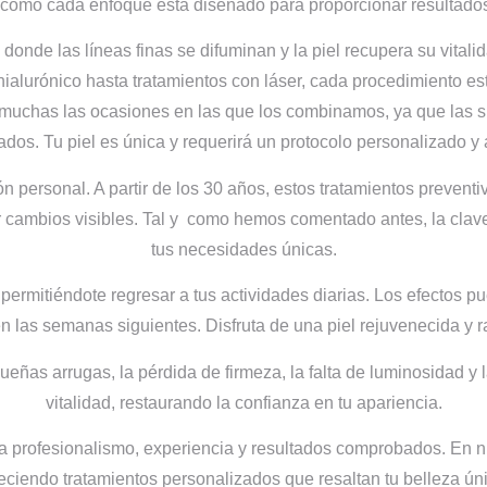
 cómo cada enfoque está diseñado para proporcionar resultados
onde las líneas finas se difuminan y la piel recupera su vital
hialurónico hasta tratamientos con láser, cada procedimiento 
muchas las ocasiones en las que los combinamos, ya que las si
tados. Tu piel es única y requerirá un protocolo personalizado y
ón personal. A partir de los 30 años, estos tratamientos prevent
cambios visibles. Tal y
como hemos comentado antes, la clave 
tus necesidades únicas.
permitiéndote regresar a tus actividades diarias. Los efectos p
n las semanas siguientes. Disfruta de una piel rejuvenecida y r
ñas arrugas, la pérdida de firmeza, la falta de luminosidad y 
vitalidad, restaurando la confianza en tu apariencia.
a profesionalismo, experiencia y resultados comprobados. En nu
eciendo tratamientos personalizados que resaltan tu belleza ún